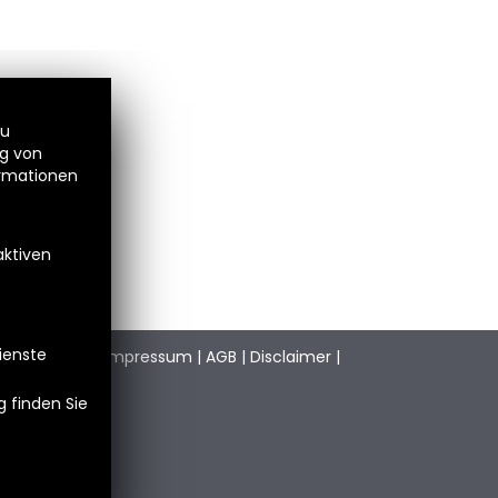
zu
ng von
ormationen
aktiven
Dienste
stimmungen
|
Impressum
|
AGB
|
Disclaimer
|
 finden Sie