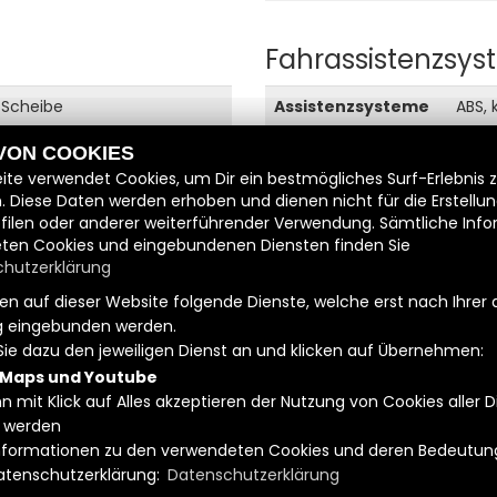
Fahrassistenzsy
Scheibe
Assistenzsysteme
ABS, 
240 mm
 VON COOKIES
Ausstattung
ite verwendet Cookies, um Dir ein bestmögliches Surf-Erlebnis 
. Diese Daten werden erhoben und dienen nicht für die Erstellu
filen oder anderer weiterführender Verwendung. Sämtliche Inf
Ausstattung
Keyless Sys
ten Cookies und eingebundenen Diensten finden Sie
Display, USB
hutzerklärung
n auf dieser Website folgende Dienste, welche erst nach Ihrer 
 eingebunden werden.
 vorbehalten.
Sie dazu den jeweiligen Dienst an und klicken auf Übernehmen:
 Maps und Youtube
n mit Klick auf Alles akzeptieren der Nutzung von Cookies aller 
Kontakt
|
Datenschutzbe
 werden
 Informationen zu den verwendeten Cookies und deren Bedeutung
Datenschutzerklärung:
Datenschutzerklärung