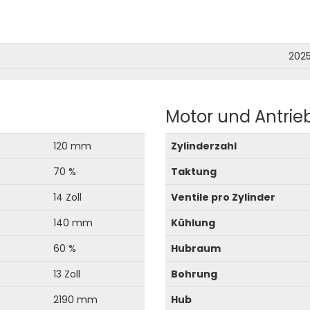
202
Motor und Antrie
120 mm
Zylinderzahl
70 %
Taktung
14 Zoll
Ventile pro Zylinder
140 mm
Kühlung
60 %
Hubraum
13 Zoll
Bohrung
2190 mm
Hub