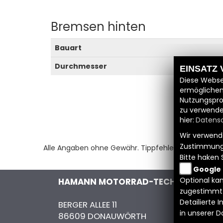
Bremsen hinten
Bauart
Durchmesser
EINSATZ
Diese Webse
ermöglichen
Nutzungspro
zu verwende
hier:
Datensc
Wir verwende
Zustimmung
Alle Angaben ohne Gewähr. Tippfehler und Irrtümer
Bitte haken 
Google
Optional kan
HAMANN MOTORRAD-TECHNIK GMBH
zugestimmt
Detailierte
BERGER ALLEE 11
in unserer 
86609 DONAUWÖRTH