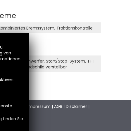
steme
kombiniertes Bremssystem, Traktionskontrolle
zu
ng von
ormationen
tem, LED-Scheinwerfer, Start/Stop-System, TFT
 Steckdose, Windschild verstellbar
aktiven
Dienste
stimmungen
|
Impressum
|
AGB
|
Disclaimer
|
 finden Sie