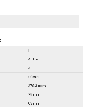
5
b
1
4-Takt
4
flüssig
278,3 ccm
75 mm
63 mm