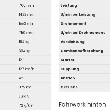
760 mm
Leistung
1422 mm
U/min bei Leistung
1550 mm
Drehmoment
750 mm
U/min bei Drehmoment
184 kg
Verdichtung
364 kg
Gemischaufbereitung
12 l
Starter
127 km/h
Kupplung
A2
Antrieb
375 km
Getriebe
Euro 5
Fahrwerk hinten
72 g/km